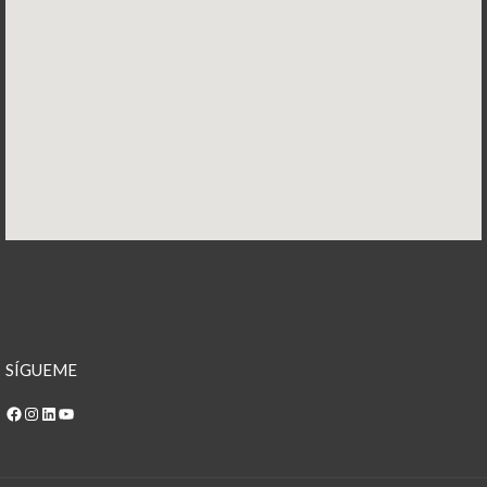
SÍGUEME
Facebook
Instagram
LinkedIn
YouTube