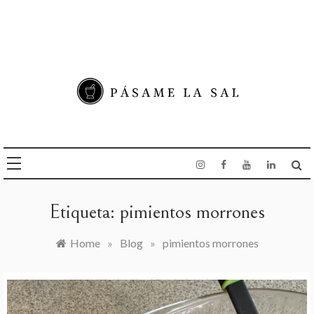
Skip
to
content
COME RICO
, VIAJA DE SOBRA
Y HAZ DE TU VIDA
Pásame la sal
UNA DELICIA
Etiqueta:
pimientos morrones
Home
»
Blog
»
pimientos morrones