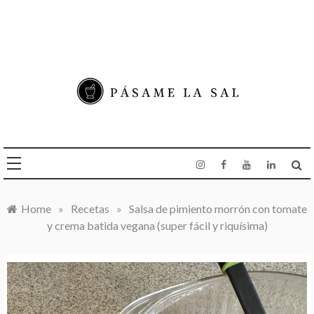
Skip
to
content
COME RICO
, VIAJA DE SOBRA
Y HAZ DE TU VIDA
Pásame la sal
UNA DELICIA
Home
»
Recetas
»
Salsa de pimiento morrón con tomate
y crema batida vegana (super fácil y riquísima)